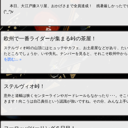
本日、大江戸膝スリ屋、おかげさまで全員達成！ 残暑厳しかったです
(^_^)v
欧州で一番ライダーが集まる峠の茶屋！
ステルヴィオ峠の山頂にはヒュッテやカフェ、お土産屋などがあり、た
たところでしょうか、いや失礼。ナンバーを見ると、それこそ欧州中か
を読む... »
ステルヴィオ峠！
意外と道幅は狭くセンターラインやガードレールもなかったり･･･。そこを
きます！向こうは自己責任という認識が強いですね。その分、みんな上手いです(*