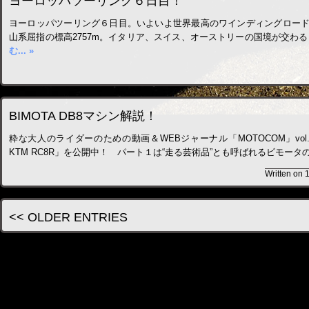
ヨーロッパツーリング６日目！
ヨーロッパツーリング６日目。いよいよ世界最高のワインディングロー
山系屈指の標高2757m。イタリア、スイス、オーストリーの国境が交わ
む... »
BIMOTA DB8マシン解説！
粋な大人のライダーのための動画＆WEBジャーナル「MOTOCOM」vol.12
KTM RC8R」を公開中！ パート１は“走る芸術品”とも呼ばれるビモータの
Written on 
<< OLDER ENTRIES