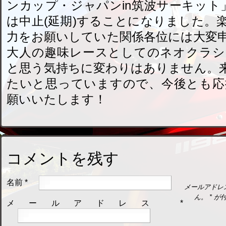
ンカップ・ジャパンin筑波サーキット
は中止(延期)することになりました。
力をお願いしていた関係各位には大変
大人の趣味レースとしてのネオクラシ
と思う気持ちに変わりはありません。
たいと思っていますので、今後とも応
願いいたします！
コメントを残す
名前
*
メールアドレ
ん。
*
が付
メールアドレス
*