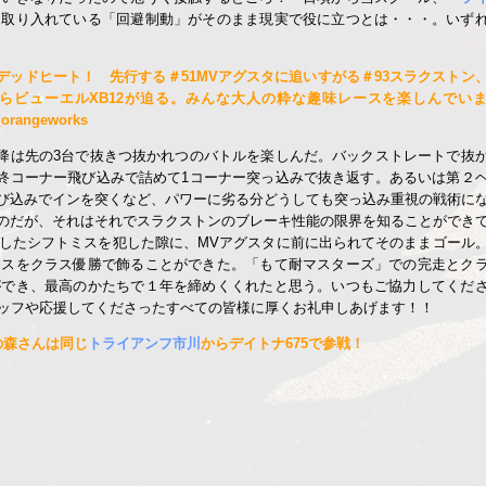
て取り入れている「回避制動」がそのまま現実で役に立つとは・・・。いず
デッドヒート！ 先行する＃51MVアグスタに追いすがる＃93スラクストン
らビューエルXB12が迫る。みんな大人の粋な趣味レースを楽しんでい
_orangeworks
降は先の3台で抜きつ抜かれつのバトルを楽しんだ。バックストレートで抜
終コーナー飛び込みで詰めて1コーナー突っ込みで抜き返す。あるいは第２
び込みでインを突くなど、パワーに劣る分どうしても突っ込み重視の戦術に
のだが、それはそれでスラクストンのブレーキ性能の限界を知ることができ
したシフトミスを犯した隙に、MVアグスタに前に出られてそのままゴール
ースをクラス優勝で飾ることができた。「もて耐マスターズ」での完走とク
ができ、最高のかたちで１年を締めくくれたと思う。いつもご協力してくだ
ッフや応援してくださったすべての皆様に厚くお礼申しあげます！！
の森さんは同じ
トライアンフ市川
からデイトナ675で参戦！