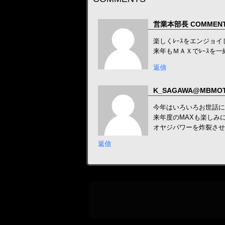
営業本部長 COMMEN
楽しくﾚｰｽをエンジョ
来年もＭＡＸでﾚｰｽを
返信
K_SAGAWA@MBMOT
今年はいろいろお世話に
来年度のMAXも楽しみ
オヤジパワーを炸裂させ
返信