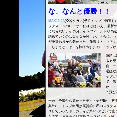
な、なんと優勝！！
MAX10-2A
(空冷クラス)予選トップで通過し
ラクストンのレーサー仕様とはいえ、最新
にならない。その分、インフィールドや高
詰めていくのはなかなか難しい。さらに、う
が予選結果から分かった。作戦は・・・とに
てしまうと、そこを抜け出すまでにトップか
決勝は
る必要
合、ウ
選は総
ッグが
て、第
か・・
て飛び
一台、予選から速かったデイトナ675が、
典外に。トップ集団は実質的に私のスラクス
スしていったドゥカティが第1ヘアピンで止
たので、おそらくは前輪ロックだと思うが