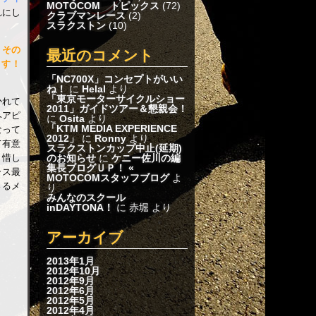
MOTOCOM トピックス
(72)
れにし
クラブマンレース
(2)
スラクストン
(10)
、その
最近のコメント
ます！
「NC700X」コンセプトがいい
ね！
に
Helal
より
「東京モーターサイクルショー
かれて
2011」ガイドツアー＆懇親会！
ヘアピ
に
Osita
より
「KTM MEDIA EXPERIENCE
なって
2012」
に
Ronny
より
て有意
スラクストンカップ中止(延期)
のお知らせ
に
ケニー佐川の編
。惜し
集長ブログＵＰ！ «
ラス最
MOTOCOMスタッフブログ
よ
さるメ
り
みんなのスクール
inDAYTONA！
に 赤堀 より
アーカイブ
2013年1月
2012年10月
2012年9月
2012年6月
2012年5月
2012年4月