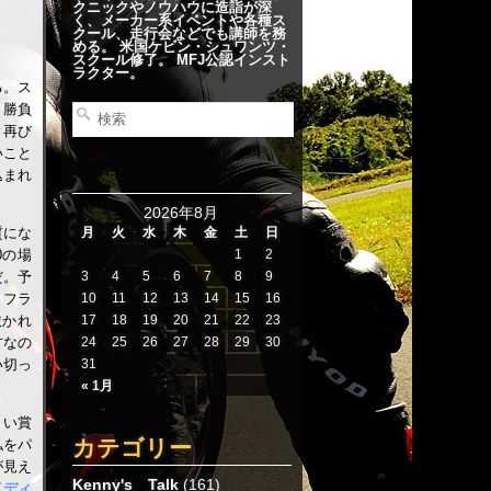
クニックやノウハウに造詣が深
く、メーカー系イベントや各種ス
クール、走行会などでも講師を務
める。 米国ケビン・シュワンツ・
スクール修了。 MFJ公認インスト
ラクター。
る。ス
く勝負
、再び
いこと
込まれ
2026年8月
月
火
水
木
金
土
日
質にな
1
2
0の場
3
4
5
6
7
8
9
だ。予
10
11
12
13
14
15
16
。フラ
17
18
19
20
21
22
23
抜かれ
24
25
26
27
28
29
30
方なの
31
い切っ
« 1月
まい賞
カテゴリー
私をパ
が見え
Kenny's Talk
(161)
イディ