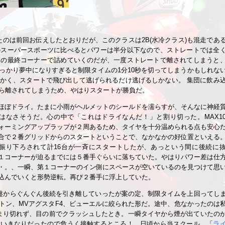
たのは前回お伝えしたとおりだが、このクラスは2B(水冷クラス)も混走であ
のスーパースポーツに比べるとパワーは半分以下なので、ストレートでは全
速の最終コーナーで詰めていくのだが、一度ストレートで離されてしまうと
っかり夢中になりすぎると制限タイムの1分10秒を切ってしまうかもしれな
かく、スタートで飛び出して逃げられるだけ逃げるしかない。
集団に飲み
ら離されてしまうため、やはりスタートが勝負だ。
ほぼドライ。たまに小雨がヘルメットのシールドを濡らすが、そんなに神経
はなさそうだ。心の中で「これはドライなんだ！」と割り切った。MAX1
ォーミングアップラップが２周あるため、タイヤを十分温められる点も安心
合で２番グリッドからのスタートということで、なかなかの好位置といえる
振り下ろされて計16台が一斉にスタートしたが、あっという間に後続に
１コーナーが迫るまでには５番手ぐらいに落ちていた。やはりパワー差は仕
・。、一瞬、第１コーナーのイン側にスペースが空いているのを見つけて思
込んでいくと形勢逆転。再び２番手に浮上していた。
序盤からぐんぐん後続を引き離していったが案の定、制限タイムを上回ってし
トン、MVアグスタF4、ビューエルに絞られた形だ。途中、危なかったのは
まり切れず、目の前でクラッシュしたとき。一瞬タイヤから煙が出ていたの
、いきなりだったので危うく接触するところ！ 日頃から当スクール、「
ラ