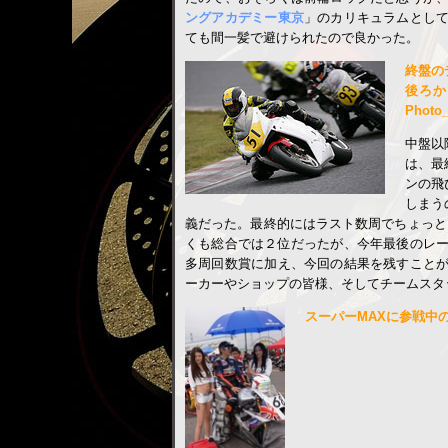
ングアカデミー東京
」のカリキュラムとし
ても間一髪で避けられたので良かった。
終盤の
後ろか
Photo
中盤以
は、最
ンの飛
しまう
義だった。最終的にはラスト数周でちょっと
くも総合では２位だったが、今年最後のレ
多周回数賞に加え、今回の結果を残すこと
ーカーやショップの皆様、そしてチームスタ
スーパーMAXに参戦中