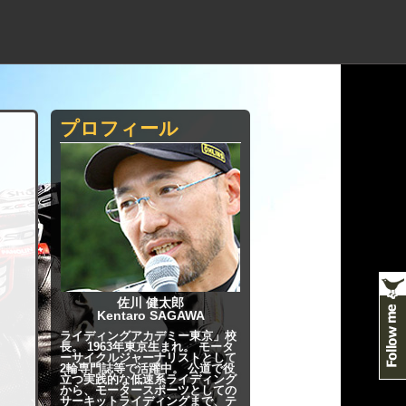
プロフィール
佐川 健太郎
Kentaro SAGAWA
ライディングアカデミー東京」校
長。 1963年東京生まれ。 モータ
ーサイクルジャーナリストとして
2輪専門誌等で活躍中。 公道で役
立つ実践的な低速系ライディング
から、モータースポーツとしての
サーキットライディングまで、テ